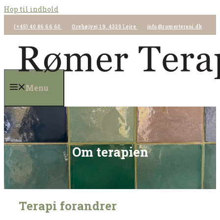
Hop til indhold
(+45) 40 86 66 60
Orehøjvej 19, 4320 Lejre
info@romerterapi.dk
Menu
Om terapien
Terapi forandrer