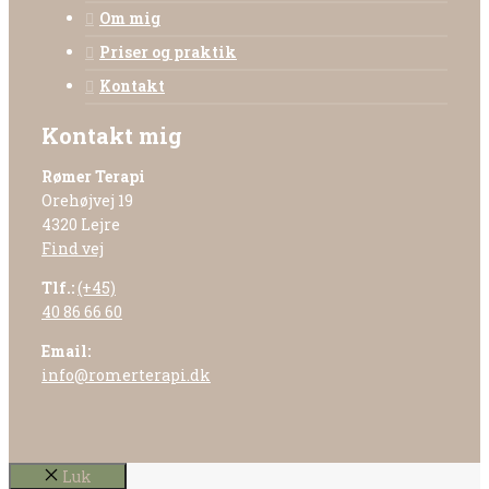
Om mig
Priser og praktik
Kontakt
Kontakt mig
Rømer Terapi
Orehøjvej 19
4320 Lejre
Find vej
Tlf.:
(+45)
40 86 66 60
Email:
info@romerterapi.dk
Luk