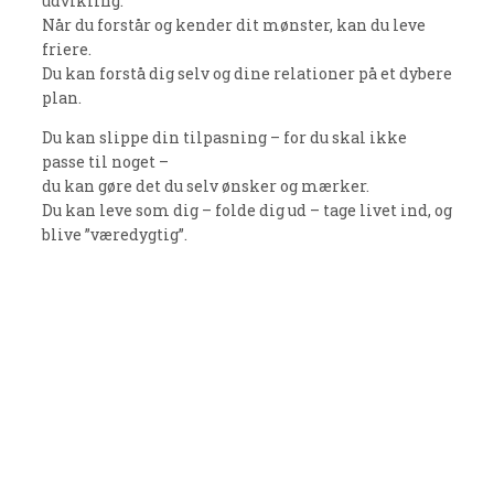
udvikling.
Når du forstår og kender dit mønster, kan du leve
friere.
Du kan forstå dig selv og dine relationer på et dybere
plan.
Du kan slippe din tilpasning – for du skal ikke
passe til noget –
du kan gøre det du selv ønsker og mærker.
Du kan leve som dig – folde dig ud – tage livet ind, og
blive ”væredygtig”.