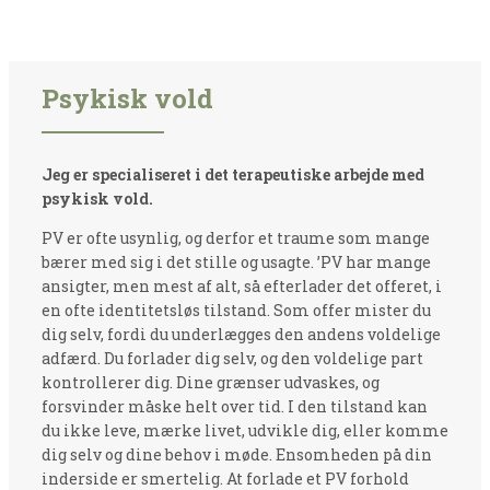
Psykisk vold
Jeg er specialiseret i det terapeutiske arbejde med
psykisk vold.
PV er ofte usynlig, og derfor et traume som mange
bærer med sig i det stille og usagte. ’PV har mange
ansigter, men mest af alt, så efterlader det offeret, i
en ofte identitetsløs tilstand. Som offer mister du
dig selv, fordi du underlægges den andens voldelige
adfærd. Du forlader dig selv, og den voldelige part
kontrollerer dig. Dine grænser udvaskes, og
forsvinder måske helt over tid. I den tilstand kan
du ikke leve, mærke livet, udvikle dig, eller komme
dig selv og dine behov i møde. Ensomheden på din
inderside er smertelig. At forlade et PV forhold