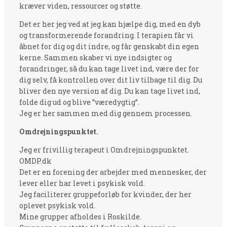
kræver viden, ressourcer og støtte.
Det er her jeg ved at jeg kan hjælpe dig, med en dyb
og transformerende forandring. I terapien får vi
åbnet for dig og dit indre, og får genskabt din egen
kerne. Sammen skaber vi nye indsigter og
forandringer, så du kan tage livet ind, være der for
dig selv, få kontrollen over dit liv tilbage til dig. Du
bliver den nye version af dig. Du kan tage livet ind,
folde dig ud og blive ”væredygtig”.
Jeg er her sammen med dig gennem processen.
Omdrejningspunktet.
Jeg er frivillig terapeut i Omdrejningspunktet.
OMDP.dk
Det er en forening der arbejder med mennesker, der
lever eller har levet i psykisk vold.
Jeg faciliterer gruppeforløb for kvinder, der her
oplevet psykisk vold.
Mine grupper afholdes i Roskilde.