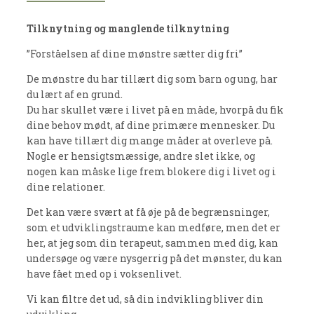
Tilknytning og manglende tilknytning
”Forståelsen af dine mønstre sætter dig fri”
De mønstre du har tillært dig som barn og ung, har
du lært af en grund.
Du har skullet være i livet på en måde, hvorpå du fik
dine behov mødt, af dine primære mennesker. Du
kan have tillært dig mange måder at overleve på.
Nogle er hensigtsmæssige, andre slet ikke, og
nogen kan måske lige frem blokere dig i livet og i
dine relationer.
Det kan være svært at få øje på de begrænsninger,
som et udviklingstraume kan medføre, men det er
her, at jeg som din terapeut, sammen med dig, kan
undersøge og være nysgerrig på det mønster, du kan
have fået med op i voksenlivet.
Vi kan filtre det ud, så din indvikling bliver din